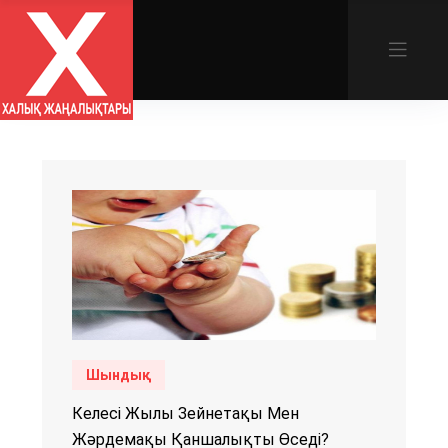
Шындық
Келесі Жылы Зейнетақы Мен
Жәрдемақы Қаншалықты Өседі?