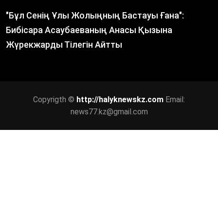
"Бұл Сенің Ұлы Жолыңның Бастауы Ғана":
Бибісара Асаубаеваның Анасы Қызына
Жүрекжарды Тілегін Айтты
Copyrigth ©
http://halyknewskz.com
Email:
news77.kz@gmail.com