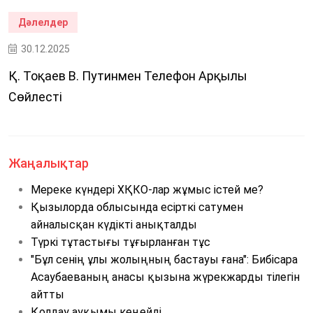
Дәлелдер
30.12.2025
Қ. Тоқаев В. Путинмен Телефон Арқылы
Сөйлесті
Жаңалықтар
Мереке күндері ХҚКО-лар жұмыс істей ме?
Қызылорда облысында есірткі сатумен
айналысқан күдікті анықталды
Түркі тұтастығы тұғырланған тұс
"Бұл сенің ұлы жолыңның бастауы ғана": Бибісара
Асаубаеваның анасы қызына жүрекжарды тілегін
айтты
Қолдау ауқымы кеңейді