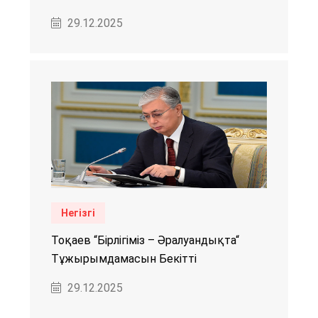
29.12.2025
Негізгі
Тоқаев “Бірлігіміз – Әралуандықта“
Тұжырымдамасын Бекітті
29.12.2025