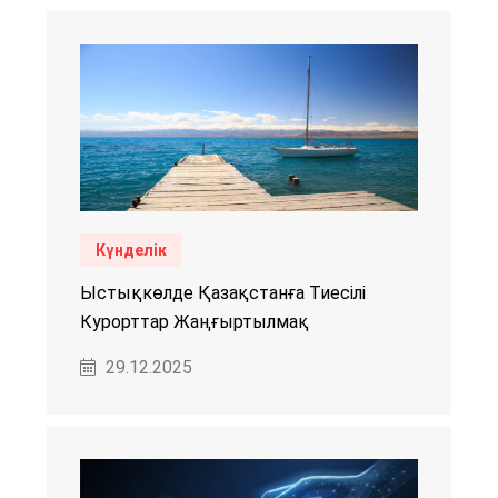
Күнделік
Ыстықкөлде Қазақстанға Тиесілі
Курорттар Жаңғыртылмақ
29.12.2025