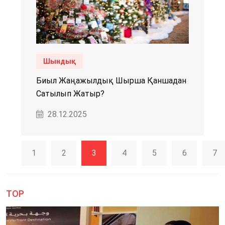
Шындық
Биыл Жаңажылдық Шырша Қаншадан
Сатылып Жатыр?
28.12.2025
1
2
3
4
5
6
7
TOP