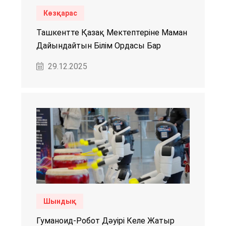
Көзқарас
Ташкентте Қазақ Мектептеріне Маман
Дайындайтын Білім Ордасы Бар
29.12.2025
Шындық
Гуманоид-Робот Дәуірі Келе Жатыр