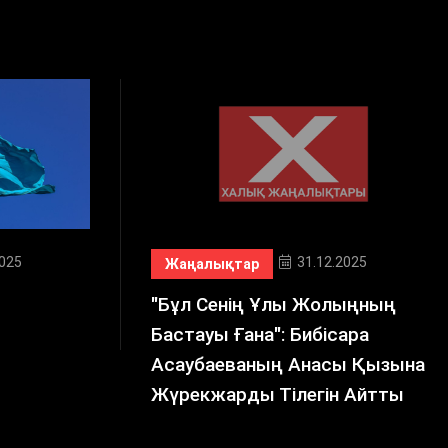
2025
31.12.2025
Жаңалықтар
"Бұл Сенің Ұлы Жолыңның
Бастауы Ғана": Бибісара
Асаубаеваның Анасы Қызына
Жүрекжарды Тілегін Айтты