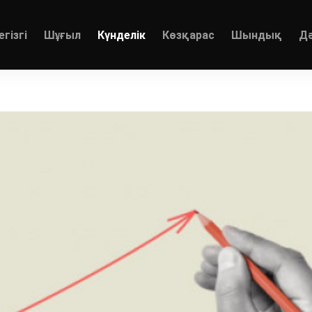
егізгі
Шұғыл
Күнделік
Көзқарас
Шындық
Д