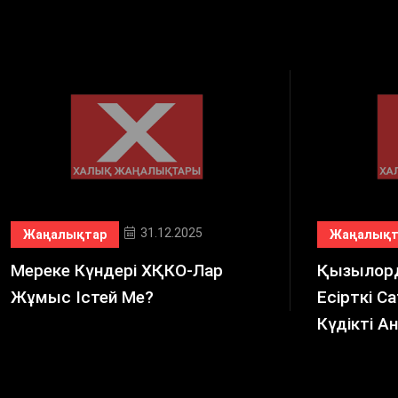
31.12.2025
Жаңалықтар
Жаңалықт
Мереке Күндері ХҚКО-Лар
Қызылор
Жұмыс Істей Ме?
Есірткі С
Күдікті 