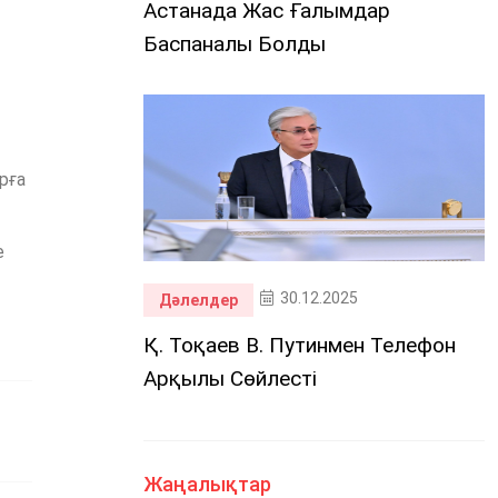
Астанада Жас Ғалымдар
Баспаналы Болды
рға
е
30.12.2025
Дәлелдер
Қ. Тоқаев В. Путинмен Телефон
Арқылы Сөйлесті
Жаңалықтар