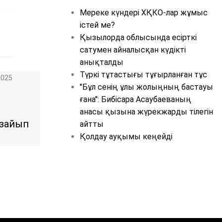
Мереке күндері ХҚКО-лар жұмыс
істей ме?
Қызылорда облысында есірткі
сатумен айналысқан күдікті
анықталды
Түркі тұтастығы тұғырланған тұс
2025
"Бұл сенің ұлы жолыңның бастауы
ғана": Бибісара Асаубаеваның
анасы қызына жүрекжарды тілегін
Азайып
айтты
Қолдау ауқымы кеңейді