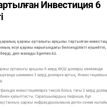
артылған Инвестиция 6
і
ықаралық қаржы орталығы арқылы тартылған инвестиц
нның өсуі қаржы нарығындағы белсенділікті күшейтіп,
берді, деп жазады Egemen.kz.
қаржы орталығы арқылы 6 млрд АҚШ доллары көлемінде
ырғанда шамамен 3 млрд долларға артық. Инвестициялы
і.
льдік инвестицияларға тиесілі болса, тағы 2 млрд долла
нен қалыптасты. Сарапшылардың пікірінше, бұл
ақстанның қаржы инфрақұрылымына деген сенімі нығай