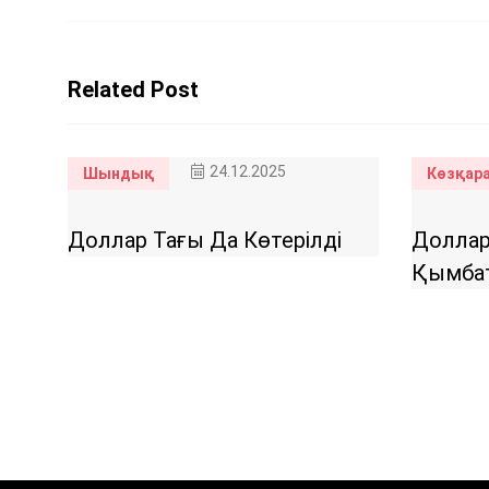
Related Post
24.12.2025
Шындық
Көзқар
Доллар Тағы Да Көтерілді
Доллар
Қымба