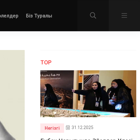
әлелдер
Біз Туралы
TOP
31.12.2025
Негізгі