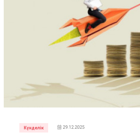
29.12.2025
Күнделік