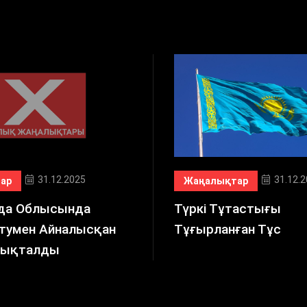
31.12.2025
31.12.
ар
Жаңалықтар
да Облысында
Түркі Тұтастығы
атумен Айналысқан
Тұғырланған Тұс
Анықталды