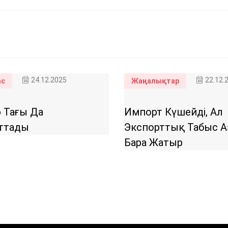
24.12.2025
22.12.
ас
Жаңалықтар
 Тағы Да
Импорт Күшейді, Ал
ттады
Экспорттық Табыс 
Бара Жатыр