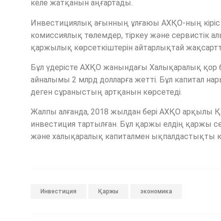
келе жатқанын аңғартады.
Инвестициялық ағынның ұлғаюы АХҚО-ның кіріс бөл
комиссиялық төлемдер, тіркеу және сервистік а
қаржылық көрсеткіштерін айтарлықтай жақсарт
Бұл үдерісте АХҚО жанындағы Халықаралық қор 
айналымы 2 млрд долларға жетті. Бұл капитал на
деген сұраныстың артқанын көрсетеді.
Жалпы алғанда, 2018 жылдан бері АХҚО арқылы 
инвестиция тартылған. Бұл қаржы елдің қаржы 
және халықаралық капиталмен ықпалдастықты к
Инвестиция
Қаржы
экономика