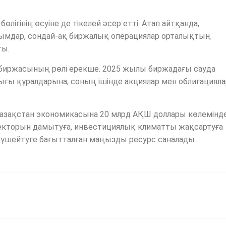
ігінің өсуіне де тікелей әсер етті. Атап айтқанда,
лымдар, сондай-ақ биржалық операциялар орталықтың
ты.
биржасының рөлі ерекше. 2025 жылы биржадағы сауда
рығы құралдарына, соның ішінде акциялар мен облигацияла
Қазақстан экономикасына 20 млрд АҚШ доллары көлемінд
секторын дамытуға, инвестициялық климатты жақсартуға
үшейтуге бағытталған маңызды ресурс саналады.