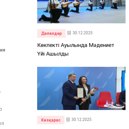
30.12.2025
Дәлелдер
Көкпекті Ауылында Мәдениет
ия
Үйі Ашылды
қ
р
30.12.2025
Көзқарас
ып