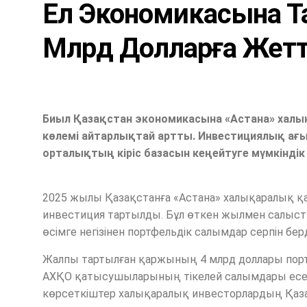
Ел Экономикасына Т
Млрд Долларға Жетт
Биыл Қазақстан экономикасына «Астана» хал
көлемі айтарлықтай артты. Инвестициялық ағы
орталықтың кіріс базасын кеңейтуге мүмкіндік 
2025 жылы Қазақстанға «Астана» халықаралық 
инвестиция тартылды. Бұл өткен жылмен салыст
өсімге негізінен портфельдік салымдар серпін берд
Жалпы тартылған қаржының 4 млрд доллары портфе
АХҚО қатысушыларының тікелей салымдары есебі
көрсеткіштер халықаралық инвесторлардың Қаз