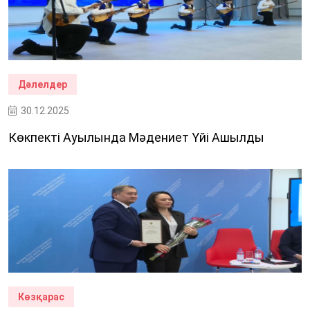
Дәлелдер
30.12.2025
Көкпекті Ауылында Мәдениет Үйі Ашылды
Көзқарас