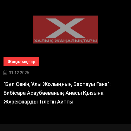
Жаңалықтар
31.12.2025
"Бұл Сенің Ұлы Жолыңның Бастауы Ғана":
Бибісара Асаубаеваның Анасы Қызына
Жүрекжарды Тілегін Айтты