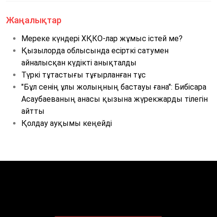
Жаңалықтар
Мереке күндері ХҚКО-лар жұмыс істей ме?
Қызылорда облысында есірткі сатумен
айналысқан күдікті анықталды
Түркі тұтастығы тұғырланған тұс
"Бұл сенің ұлы жолыңның бастауы ғана": Бибісара
Асаубаеваның анасы қызына жүрекжарды тілегін
айтты
Қолдау ауқымы кеңейді