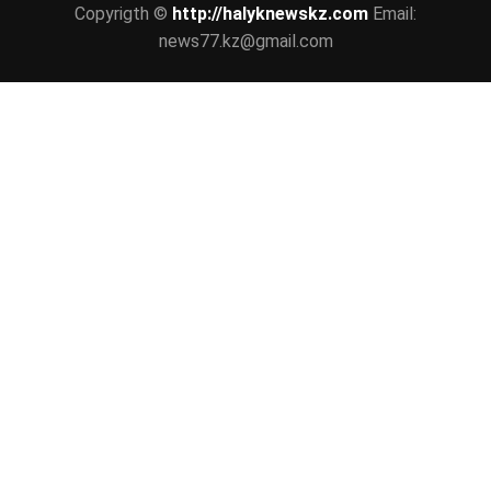
Copyrigth ©
http://halyknewskz.com
Email:
news77.kz@gmail.com