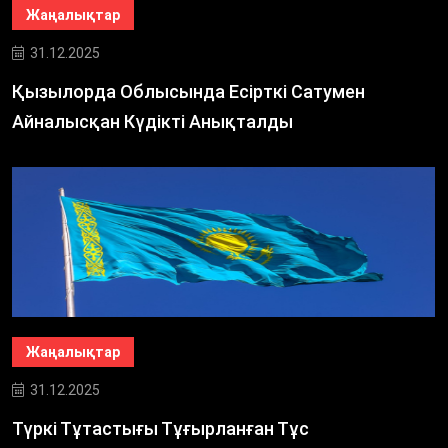
Жаңалықтар
31.12.2025
Қызылорда Облысында Есірткі Сатумен
Айналысқан Күдікті Анықталды
Жаңалықтар
31.12.2025
Түркі Тұтастығы Тұғырланған Тұс