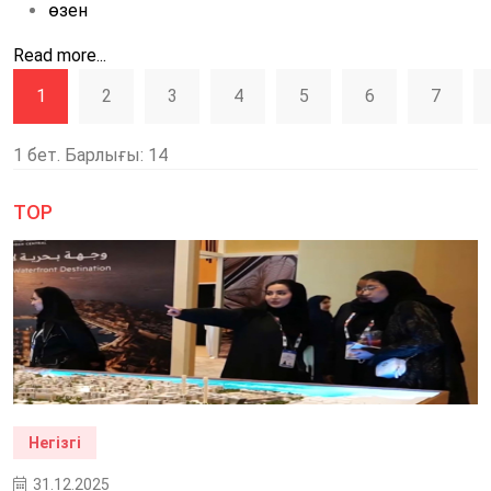
өзен
Read more...
1
2
3
4
5
6
7
1 бет. Барлығы: 14
TOP
Негізгі
31.12.2025