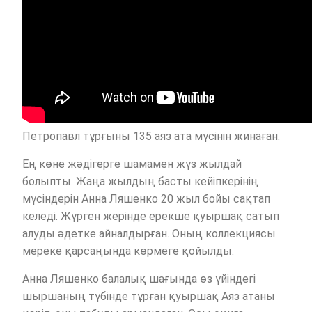
Петропавл тұрғыны 135 аяз ата мүсінін жинаған.
Ең көне жәдігерге шамамен жүз жылдай
болыпты. Жаңа жылдың басты кейіпкерінің
мүсіндерін Анна Ляшенко 20 жыл бойы сақтап
келеді. Жүрген жерінде ерекше қуыршақ сатып
алуды әдетке айналдырған. Оның коллекциясы
мереке қарсаңында көрмеге қойылды.
Анна Ляшенко балалық шағында өз үйіндегі
шыршаның түбінде тұрған қуыршақ Аяз атаны