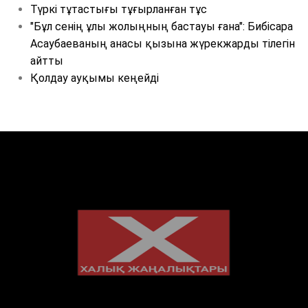
Түркі тұтастығы тұғырланған тұс
"Бұл сенің ұлы жолыңның бастауы ғана": Бибісара
Асаубаеваның анасы қызына жүрекжарды тілегін
айтты
Қолдау ауқымы кеңейді