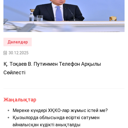
Дәлелдер
30.12.2025
Қ. Тоқаев В. Путинмен Телефон Арқылы
Сөйлесті
Жаңалықтар
Мереке күндері ХҚКО-лар жұмыс істей ме?
Қызылорда облысында есірткі сатумен
айналысқан күдікті анықталды