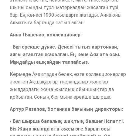
шыны сынды түрлі материалдан жасалған түрі
бар. Ең көнесі 1930 жылдарға жатады. Анна оны
Алматыға барғанда сатып алған.
Анна Ляшенко, коллекционер:
- Бұл ерекше дүние. Денесі тығыз картоннан,
аяғы ағаштан жасалған. Ең көне Аяз ата осы.
Мұндайды ешқайдан таппайсыз.
Көрмеде Аяз атадан бөлек, өзге коллекционерлер
әкелген Ақшақарлар, гирляндалар және әр
жылдардағы жаңа жылдық ойыншықтар да
қойылған. Соның бірі мына ерекше шырша.
Артур Рязапов, ботаника бағының директоры:
- Бұл шырша балалық шақтың бөлшегі іспетті.
Біз Жаңа жылда ата-әжемізге барып осы