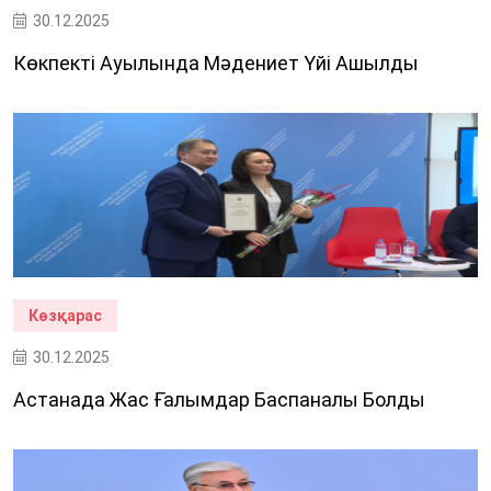
30.12.2025
Көкпекті Ауылында Мәдениет Үйі Ашылды
Көзқарас
30.12.2025
Астанада Жас Ғалымдар Баспаналы Болды