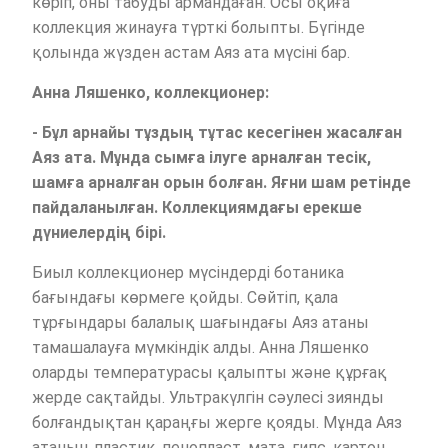
көріп, оны табуды армандаған. Осы оқиға
коллекция жинауға түрткі болыпты. Бүгінде
қолында жүзден астам Аяз ата мүсіні бар.
Анна Ляшенко, коллекционер:
- Бұл арнайы тұздың тұтас кесегінен жасалған
Аяз ата. Мұнда сымға ілуге арналған тесік,
шамға арналған орын болған. Яғни шам ретінде
пайдаланылған. Коллекциямдағы ерекше
дүниелердің бірі.
Биыл коллекционер мүсіндерді ботаника
бағындағы көрмеге қойды. Сөйтіп, қала
тұрғындары балалық шағындағы Аяз атаны
тамашалауға мүмкіндік алды. Анна Ляшенко
оларды температурасы қалыпты және құрғақ
жерде сақтайды. Ультракүлгін сәулесі зиянды
болғандықтан қараңғы жерге қояды. Мұнда Аяз
атаның пластик, пенопласт, мата, гипс, картон,