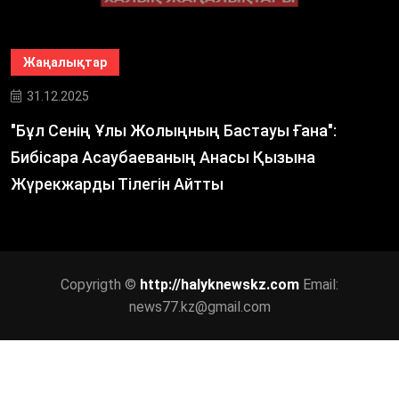
Жаңалықтар
31.12.2025
"Бұл Сенің Ұлы Жолыңның Бастауы Ғана":
Бибісара Асаубаеваның Анасы Қызына
Жүрекжарды Тілегін Айтты
Copyrigth ©
http://halyknewskz.com
Email:
news77.kz@gmail.com