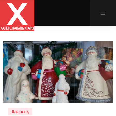
Шындық