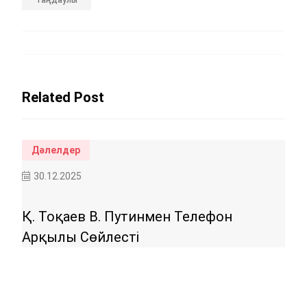
Таңдаулы
Related Post
Дәлелдер
Кө
30.12.2025
30
Қ. Тоқаев В. Путинмен Телефон
Би
Арқылы Сөйлесті
Ба