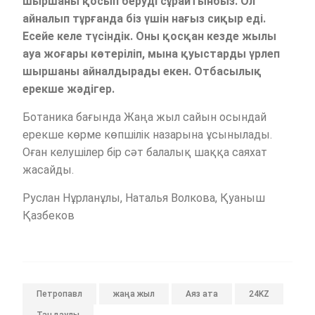
шыршаны қосып беруді сұрайтынбыз. Ол
айналып тұрғанда біз үшін нағыз сиқыр еді.
Есейе келе түсіндік. Оны қосқан кезде жылы
ауа жоғары көтеріліп, мына қуыстарды үрлеп
шыршаны айналдырады екен. Отбасылық
ерекше жәдігер.
Ботаника бағында Жаңа жыл сайын осындай
ерекше көрме көпшілік назарына ұсынылады.
Оған келушілер бір сәт балалық шаққа саяхат
жасайды.
Руслан Нұрланұлы, Наталья Волкова, Қуаныш
Қазбеков
Петропавл
жаңа жыл
Аяз ата
24KZ