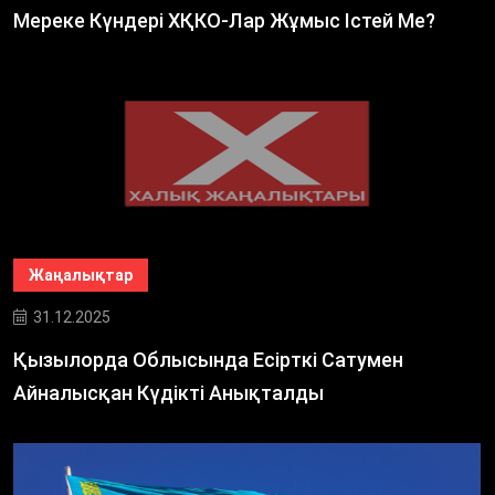
Мереке Күндері ХҚКО-Лар Жұмыс Істей Ме?
Жаңалықтар
31.12.2025
Қызылорда Облысында Есірткі Сатумен
Айналысқан Күдікті Анықталды