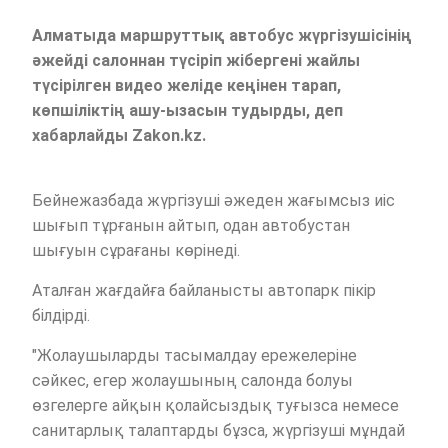
Алматыда маршруттық автобус жүргізушісінің
әжейді салоннан түсіріп жібергені жайлы
түсірілген видео желіде кеңінен тарап,
көпшіліктің ашу-ызасын тудырды, деп
хабарлайды Zakon.kz.
Бейнежазбада жүргізуші әжеден жағымсыз иіс
шығып тұрғанын айтып, одан автобустан
шығуын сұрағаны көрінеді.
Аталған жағдайға байланысты автопарк пікір
білдірді.
"Жолаушыларды тасымалдау ережелеріне
сәйкес, егер жолаушының салонда болуы
өзгелерге айқын қолайсыздық туғызса немесе
санитарлық талаптарды бұзса, жүргізуші мұндай