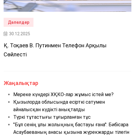
Дәлелдер
30.12.2025
Қ. Тоқаев В. Путинмен Телефон Арқылы
Сөйлесті
Жаңалықтар
Мереке күндері ХҚКО-лар жұмыс істей ме?
Қызылорда облысында есірткі сатумен
айналысқан күдікті анықталды
Түркі тұтастығы тұғырланған тұс
"Бұл сенің ұлы жолыңның бастауы ғана": Бибісара
Асаубаеваның анасы қызына жүрекжарды тілегін