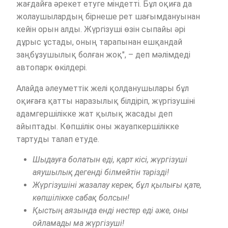
жағдайға әрекет етуге міндетті. Бұл оқиға да
жолаушылардың бірнеше рет шағымдануынан
кейін орын алды. Жүргізуші өзін сыпайы әрі
дұрыс ұстады, оның тарапынан ешқандай
заңбұзушылық болған жоқ", – деп мәлімдеді
автопарк өкілдері.
Алайда әлеуметтік желі қолданушылары бұл
оқиғаға қатты наразылық білдіріп, жүргізушіні
адамгершілікке жат қылық жасады деп
айыптады. Көпшілік оны жауапкершілікке
тартуды талап етуде.
Шыдауға болатын еді, қарт кісі, жүргізуші
аяушылық дегенді білмейтін тәрізді!
Жүргізушіні жазалау керек, бұл қылығы қате,
көпшілікке сабақ болсын!
Қыстың аязында енді нестер еді әже, оны
ойламады ма жүргізуші!