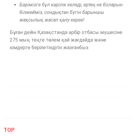
Бәрімізге бұл кәрілік келеді, ертең не боларын
білмейміз, сондықтан бүгін барыншы
жақсылық жасап қалу керек!
Бұған дейін Қазақстанда әрбір отбасы мүшесіне
275 мың теңге төлем қай жағдайда және
кімдерге берілетіндігін жазғанбыз.
TOP