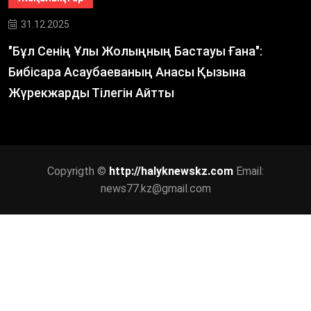
31.12.2025
"Бұл Сенің Ұлы Жолыңның Бастауы Ғана":
Бибісара Асаубаеваның Анасы Қызына
Жүрекжарды Тілегін Айтты
Copyrigth ©
http://halyknewskz.com
Email:
news77.kz@gmail.com