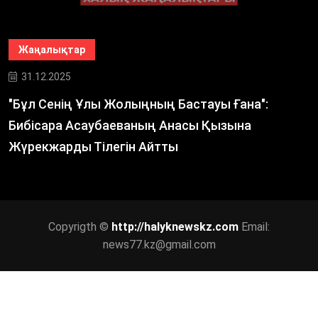
Жаңалықтар
31.12.2025
"Бұл Сенің Ұлы Жолыңның Бастауы Ғана":
Бибісара Асаубаеваның Анасы Қызына
Жүрекжарды Тілегін Айтты
Copyrigth ©
http://halyknewskz.com
Email:
news77.kz@gmail.com