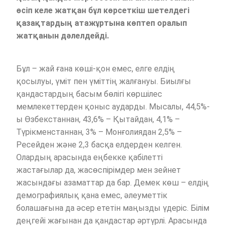
өсіп келе жатқан бұл көрсеткіш шетелдегі
қазақтардың атажұртына көптеп оралып
жатқанын дәлелдейді.
Бұл – жай ғана көші-қон емес, елге елдің
қосылуы, үміт пен үміттің жалғануы. Биылғы
қандастардың басым бөлігі көршілес
мемлекеттерден қоныс аударды. Мысалы, 44,5%-
ы Өзбекстаннан, 43,6% – Қытайдан, 4,1% –
Түрікменстаннан, 3% – Монғолиядан 2,5% –
Ресейден және 2,3 басқа елдерден келген.
Олардың арасында еңбекке қабілетті
жастағылар да, жасөспірімдер мен зейнет
жасындағы азаматтар да бар. Демек көш – елдің
демографиялық қана емес, әлеуметтік
болашағына да әсер ететін маңызды үдеріс. Білім
деңгейі жағынан да қандастар әртүрлі. Арасында