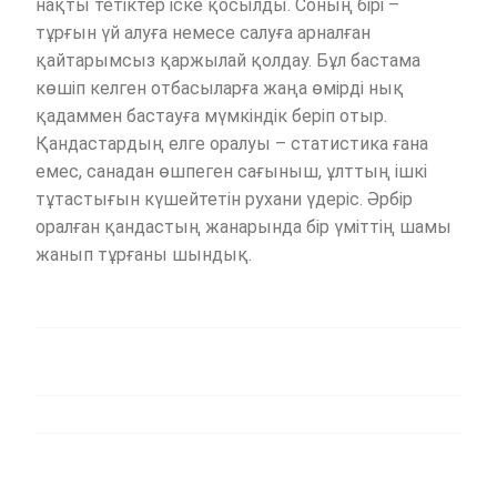
нақты тетіктер іске қосылды. Соның бірі –
тұрғын үй алуға немесе салуға арналған
қайтарымсыз қаржылай қолдау. Бұл бастама
көшіп келген отбасыларға жаңа өмірді нық
қадаммен бастауға мүм­кіндік беріп отыр.
Қандастардың елге оралуы – статистика ғана
емес, санадан өшпеген сағыныш, ұлттың ішкі
тұтастығын күшейтетін рухани үдеріс. Әрбір
оралған қандастың жанарында бір үміттің шамы
жанып тұрғаны шындық.