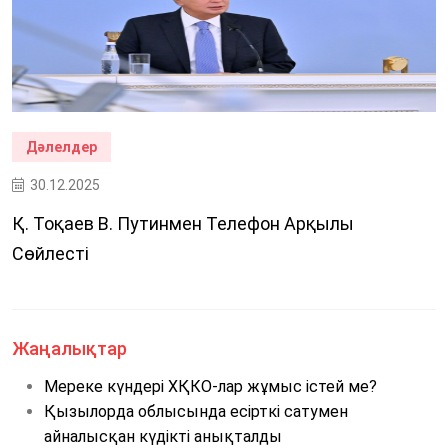
Дәлелдер
30.12.2025
Қ. Тоқаев В. Путинмен Телефон Арқылы
Сөйлесті
Жаңалықтар
Мереке күндері ХҚКО-лар жұмыс істей ме?
Қызылорда облысында есірткі сатумен
айналысқан күдікті анықталды