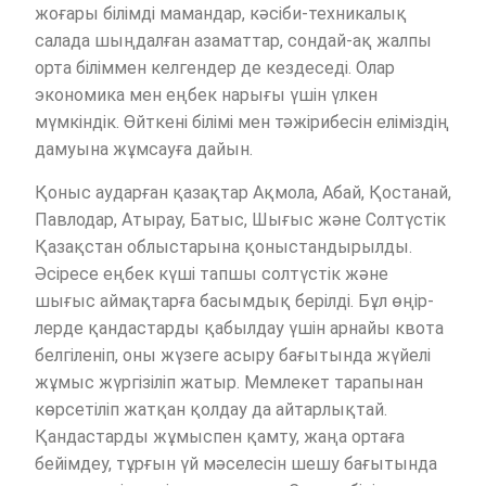
жоғары білімді мамандар, кәсіби-техникалық
салада шыңдалған азаматтар, сондай-ақ жалпы
орта біліммен келгендер де кездеседі. Олар
экономика мен еңбек нарығы үшін үлкен
мүмкіндік. Өйткені білімі мен тәжірибесін еліміздің
дамуына жұмсауға дайын.
Қоныс аударған қазақтар Ақмола, Абай, Қостанай,
Павлодар, Атырау, Батыс, Шығыс және Солтүстік
Қазақстан облыстарына қоныстандырылды.
Әсіресе еңбек күші тапшы солтүстік және
шығыс аймақтарға басымдық берілді. Бұл өңір­
лерде қандастарды қабылдау үшін арнайы квота
белгіленіп, оны жүзеге асыру бағытында жүйелі
жұмыс жүргізіліп жатыр. Мемлекет тарапынан
көрсетіліп жатқан қолдау да айтарлықтай.
Қандастарды жұмыспен қамту, жаңа ортаға
бейімдеу, тұрғын үй мәселесін шешу бағытында