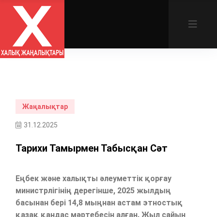
Жаңалықтар
31.12.2025
Тарихи Тамырмен Табысқан Сәт
Еңбек және халықты әлеуметтік қорғау
министрлігінің дерегінше, 2025 жылдың
басынан бері 14,8 мыңнан астам этностық
қазақ қандас мәртебесін алған. Жыл сайын