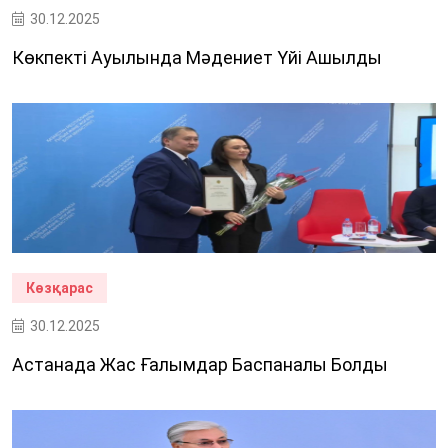
30.12.2025
Көкпекті Ауылында Мәдениет Үйі Ашылды
Көзқарас
30.12.2025
Астанада Жас Ғалымдар Баспаналы Болды