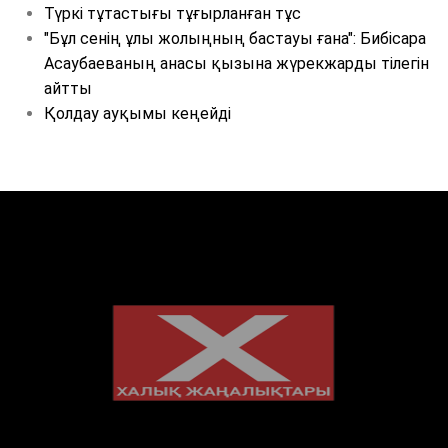
Түркі тұтастығы тұғырланған тұс
"Бұл сенің ұлы жолыңның бастауы ғана": Бибісара
Асаубаеваның анасы қызына жүрекжарды тілегін
айтты
Қолдау ауқымы кеңейді