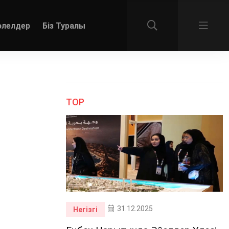
әлелдер
Біз Туралы
TOP
31.12.2025
Негізгі