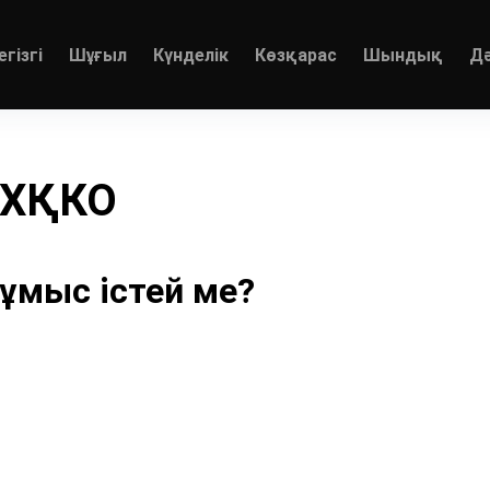
егізгі
Шұғыл
Күнделік
Көзқарас
Шындық
Д
: ХҚКО
ұмыс істей ме?