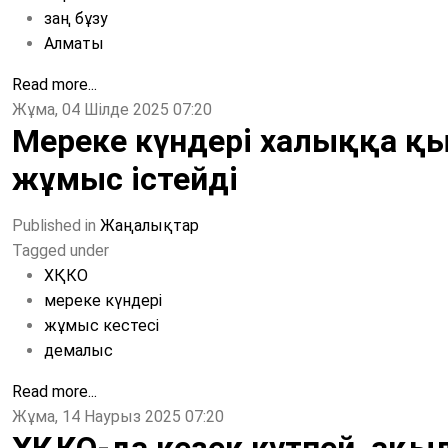
заң бұзу
Алматы
Read more...
Жұма, 04 Шілде 2025 07:20
Мереке күндері халыққа қ
жұмыс істейді
Published in
Жаңалықтар
Tagged under
ХҚКО
мереке күндері
жұмыс кестесі
демалыс
Read more...
Жұма, 14 Наурыз 2025 07:20