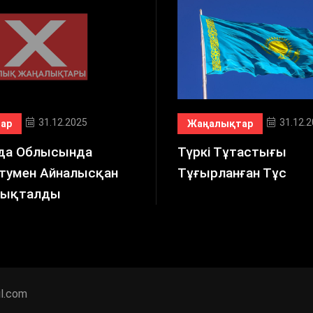
31.12.2025
31.12.
ар
Жаңалықтар
да Облысында
Түркі Тұтастығы
атумен Айналысқан
Тұғырланған Тұс
Анықталды
l.com