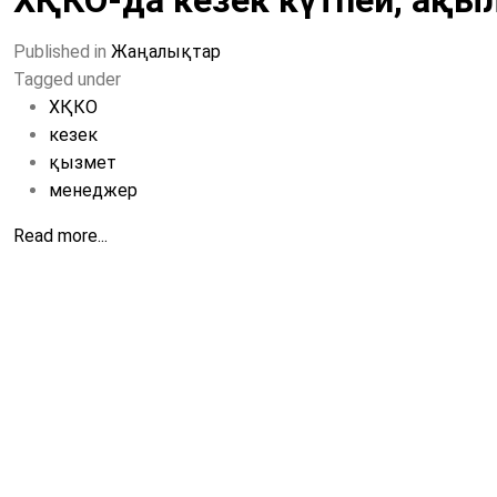
ХҚКО-да кезек күтпей, ақыл
Published in
Жаңалықтар
Tagged under
ХҚКО
кезек
қызмет
менеджер
Read more...