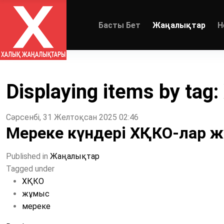
Басты Бет
Жаңалықтар
Н
Displaying items by tag
Сәрсенбі, 31 Желтоқсан 2025 02:46
Мереке күндері ХҚКО-лар ж
Published in
Жаңалықтар
Tagged under
ХҚКО
жұмыс
мереке