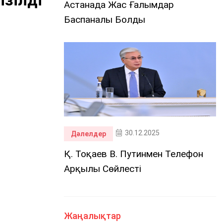
ізілді
Астанада Жас Ғалымдар
Баспаналы Болды
30.12.2025
Дәлелдер
Қ. Тоқаев В. Путинмен Телефон
Арқылы Сөйлесті
Жаңалықтар