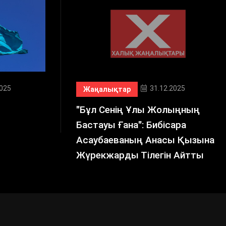
2025
31.12.2025
Жаңалықтар
"Бұл Сенің Ұлы Жолыңның
Бастауы Ғана": Бибісара
Асаубаеваның Анасы Қызына
Жүрекжарды Тілегін Айтты