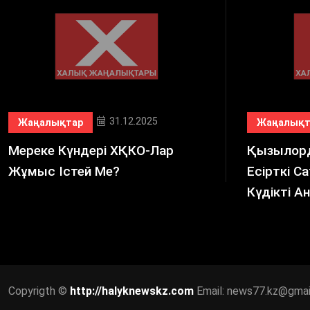
31.12.2025
Жаңалықтар
Жаңалықт
Мереке Күндері ХҚКО-Лар
Қызылор
Жұмыс Істей Ме?
Есірткі С
Күдікті 
Copyrigth ©
http://halyknewskz.com
Email: news77.kz@gmai