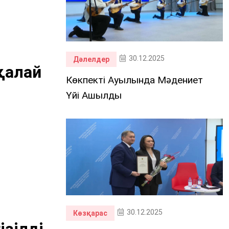
30.12.2025
Дәлелдер
қалай
Көкпекті Ауылында Мәдениет
Үйі Ашылды
30.12.2025
Көзқарас