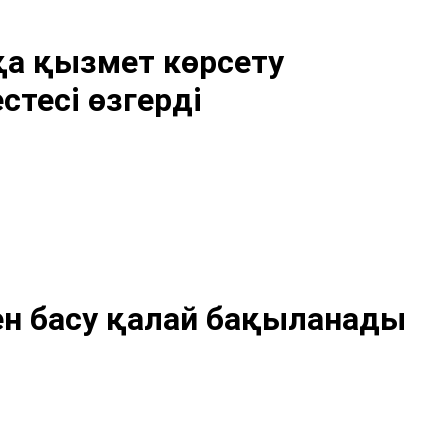
а қызмет көрсету
тесі өзгерді
н басу қалай бақыланады