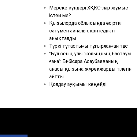
Мереке күндері ХҚКО-лар жұмыс
істей ме?
Қызылорда облысында есірткі
сатумен айналысқан күдікті
анықталды
Түркі тұтастығы тұғырланған тұс
"Бұл сенің ұлы жолыңның бастауы
ғана": Бибісара Асаубаеваның
анасы қызына жүрекжарды тілегін
айтты
Қолдау ауқымы кеңейді