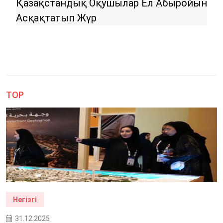
Қазақстандық Оқушылар Ел Абыройын
Пет
Асқақтатып Жүр
Ер
TOP
Негізгі
31.12.2025