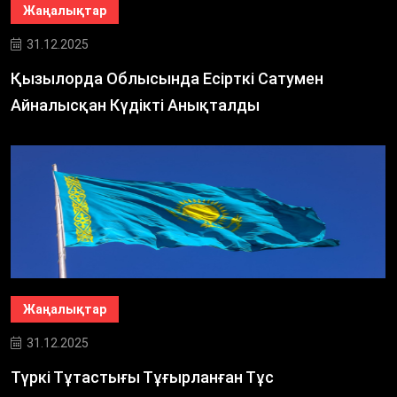
Жаңалықтар
31.12.2025
Қызылорда Облысында Есірткі Сатумен
Айналысқан Күдікті Анықталды
Жаңалықтар
31.12.2025
Түркі Тұтастығы Тұғырланған Тұс