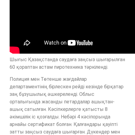
Шығыс Қазақстанда саудаға заңсыз шығарылған
60 қораптан астам пиротехника тәркіленді.
Полиция мен Төтенше жағдайлар
департаментінің бірлескен рейді кезінде бірқатар
заң бұзушылық әшкереленді. Облыс
орталығында жасанды петардалар ашықтан-
ашық сатылған. Кәсіпкерлерге қатысты 8
әкімшілік іс қозғалды. Небәрі 4 кәсіпорында
арнайы сертификат болған. Қалғандары қауіпті
затты заңсыз саудаға шығарған. Дүкендер мен