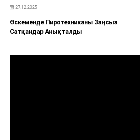
27.12.2025
Өскеменде Пиротехниканы Заңсыз
Сатқандар Анықталды