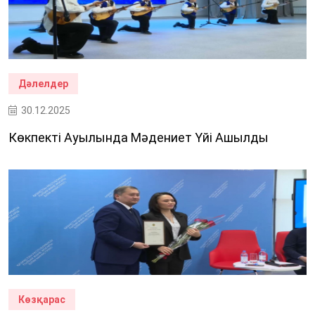
Дәлелдер
30.12.2025
Көкпекті Ауылында Мәдениет Үйі Ашылды
Көзқарас