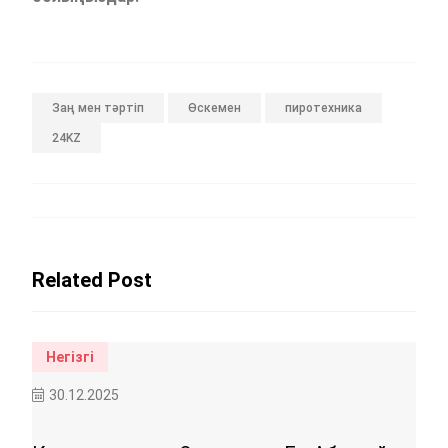
Заң мен тәртіп
Өскемен
пиротехника
24KZ
Related Post
Негізгі
Ш
30.12.2025
30