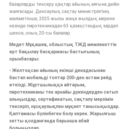
базарларды тексеру қаңтар айының аяғына дейін
жалғасады. Денсаулық сақтау министрлігінің
мәліметінше, 2025 жылы жаңа жылдық мереке
кезінде пиротехникадан 63 қазақстандық зардап
шексе, оның 20-сы балалар.
Медет Мұқашев, облыстық ТЖД мемлекеттік
өрт бақылау басқармасы бастығының
орынбасары:
- Желтоқсан айының екінші декадасынан
бастап мобильді топтар 200-ден астам рейд
өткізді. Жұртшылыққа айтарым,
пиротехниканы тек арнайы дүкендерден сатып
алыңыздар, сертификатын, сақталу мерзімін
тексеріп, нұсқаулықпен мұқият танысыңыздар.
Қаптамасы бүлінбеген болу керек. Жарылғыш
затты қолданғанда барынша абай
болыңыздар.