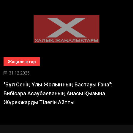
Жаңалықтар
31.12.2025
"Бұл Сенің Ұлы Жолыңның Бастауы Ғана":
Бибісара Асаубаеваның Анасы Қызына
Жүрекжарды Тілегін Айтты