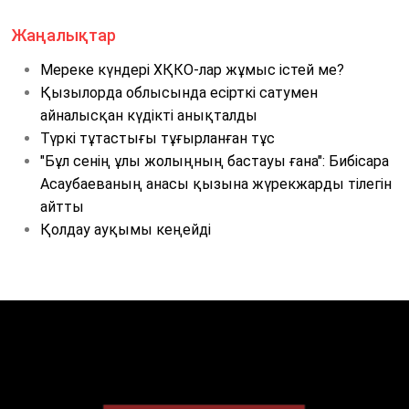
Жаңалықтар
Мереке күндері ХҚКО-лар жұмыс істей ме?
Қызылорда облысында есірткі сатумен
айналысқан күдікті анықталды
Түркі тұтастығы тұғырланған тұс
"Бұл сенің ұлы жолыңның бастауы ғана": Бибісара
Асаубаеваның анасы қызына жүрекжарды тілегін
айтты
Қолдау ауқымы кеңейді